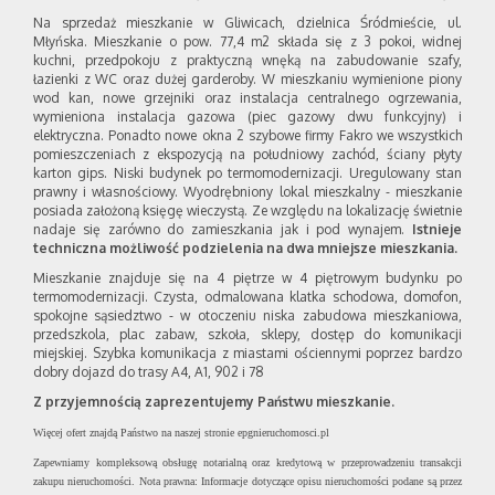
Na sprzedaż mieszkanie w Gliwicach, dzielnica Śródmieście, ul.
Młyńska. Mieszkanie o pow. 77,4 m2 składa się z 3 pokoi, widnej
kuchni, przedpokoju z praktyczną wnęką na zabudowanie szafy,
łazienki z WC oraz dużej garderoby. W mieszkaniu wymienione piony
wod kan, nowe grzejniki oraz instalacja centralnego ogrzewania,
wymieniona instalacja gazowa (piec gazowy dwu funkcyjny) i
elektryczna. Ponadto nowe okna 2 szybowe firmy Fakro we wszystkich
pomieszczeniach z ekspozycją na południowy zachód, ściany płyty
karton gips. Niski budynek po termomodernizacji. Uregulowany stan
prawny i własnościowy. Wyodrębniony lokal mieszkalny - mieszkanie
posiada założoną księgę wieczystą. Ze względu na lokalizację świetnie
nadaje się zarówno do zamieszkania jak i pod wynajem.
Istnieje
techniczna możliwość podzielenia na dwa mniejsze mieszkania.
Mieszkanie znajduje się na 4 piętrze w 4 piętrowym budynku po
termomodernizacji. Czysta, odmalowana klatka schodowa, domofon,
spokojne sąsiedztwo - w otoczeniu niska zabudowa mieszkaniowa,
przedszkola, plac zabaw, szkoła, sklepy, dostęp do komunikacji
miejskiej. Szybka komunikacja z miastami ościennymi poprzez bardzo
dobry dojazd do trasy A4, A1, 902 i 78
Z przyjemnością zaprezentujemy Państwu mieszkanie.
Więcej ofert znajdą Państwo na naszej stronie epgnieruchomosci.pl
Zapewniamy kompleksową obsługę notarialną oraz kredytową w przeprowadzeniu transakcji
zakupu nieruchomości. Nota prawna: Informacje dotyczące opisu nieruchomości podane są przez