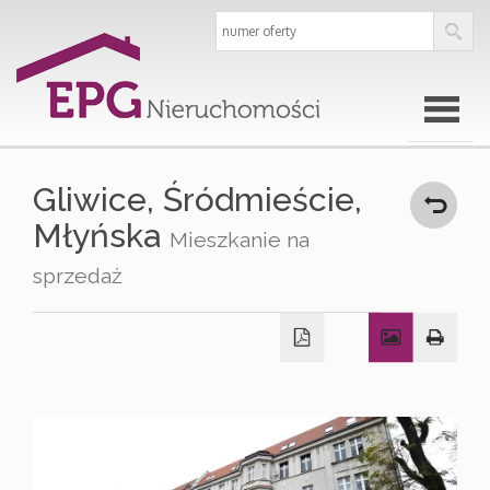
Strona
Gliwice,
Śródmieście,
Młyńska
Mieszkanie na
główna
sprzedaż
O
firmie
Oferty