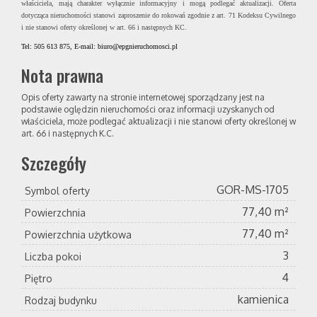
właściciela, mają charakter wyłącznie informacyjny i mogą podlegać aktualizacji. Oferta
dotycząca nieruchomości stanowi zaproszenie do rokowań zgodnie z art. 71 Kodeksu Cywilnego
i nie stanowi oferty określonej w art. 66 i następnych KC.
Tel: 505 613 875, E-mail: biuro@epgnieruchomosci.pl
Nota prawna
Opis oferty zawarty na stronie internetowej sporządzany jest na
podstawie oględzin nieruchomości oraz informacji uzyskanych od
właściciela, może podlegać aktualizacji i nie stanowi oferty określonej w
art. 66 i następnych K.C.
Szczegóły
GOR-MS-1705
Symbol oferty
77,40 m²
Powierzchnia
77,40 m²
Powierzchnia użytkowa
3
Liczba pokoi
4
Piętro
kamienica
Rodzaj budynku