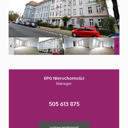
Mieszkan
Domy
Działki
EPG Nieruchomości
Pozostał
Manager
Usługi
505 613 875
Kredyty
zostaw wiadomość