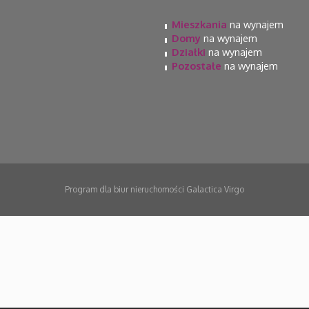
Mieszkania
na wynajem
Domy
na wynajem
Działki
na wynajem
Pozostałe
na wynajem
Program dla biur nieruchomości
Galactica Virgo