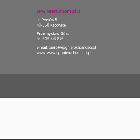
EPG Nieruchomości
ul. Poetów 5
40-558 Katowice
Przemysław Góra
tel. 505 613 875
e-mail:
biuro@epgnieruchomosci.pl
www:
www.epgnieruchomosci.pl