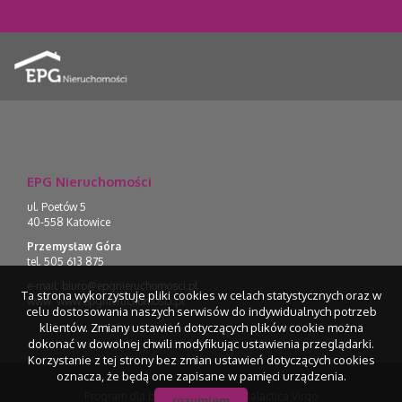
EPG Nieruchomości
ul. Poetów 5
40-558 Katowice
Przemysław Góra
tel. 505 613 875
e-mail:
biuro@epgnieruchomosci.pl
Ta strona wykorzystuje pliki cookies w celach statystycznych oraz w
www:
www.epgnieruchomosci.pl
celu dostosowania naszych serwisów do indywidualnych potrzeb
klientów. Zmiany ustawień dotyczących plików cookie można
dokonać w dowolnej chwili modyfikując ustawienia przeglądarki.
Korzystanie z tej strony bez zmian ustawień dotyczących cookies
oznacza, że będą one zapisane w pamięci urządzenia.
Program dla biur nieruchomości
Galactica Virgo
rozumiem