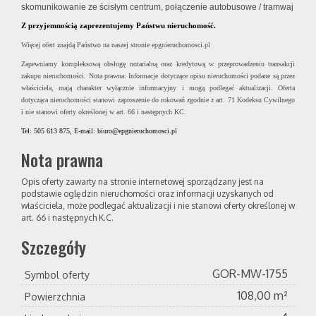
skomunikowanie ze ścisłym centrum, połączenie autobusowe / tramwaj
Z przyjemnością zaprezentujemy Państwu nieruchomość.
Więcej ofert znajdą Państwo na naszej stronie epgnieruchomosci.pl
Zapewniamy kompleksową obsługę notarialną oraz kredytową w przeprowadzeniu transakcji
zakupu nieruchomości. Nota prawna: Informacje dotyczące opisu nieruchomości podane są przez
właściciela, mają charakter wyłącznie informacyjny i mogą podlegać aktualizacji. Oferta
dotycząca nieruchomości stanowi zaproszenie do rokowań zgodnie z art. 71 Kodeksu Cywilnego
i nie stanowi oferty określonej w art. 66 i następnych KC.
Tel: 505 613 875, E-mail: biuro@epgnieruchomosci.pl
Nota prawna
Opis oferty zawarty na stronie internetowej sporządzany jest na
podstawie oględzin nieruchomości oraz informacji uzyskanych od
właściciela, może podlegać aktualizacji i nie stanowi oferty określonej w
art. 66 i następnych K.C.
Szczegóły
GOR-MW-1755
Symbol oferty
108,00 m²
Powierzchnia