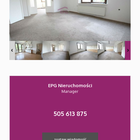
Mieszkan
Domy
Działki
EPG Nieruchomości
Pozostał
Manager
Usługi
505 613 875
Kredyty
zostaw wiadomość