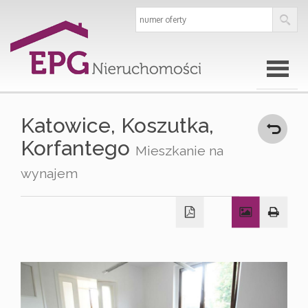
Strona
Katowice,
Koszutka,
Korfantego
Mieszkanie na
główna
wynajem
O
firmie
Oferty