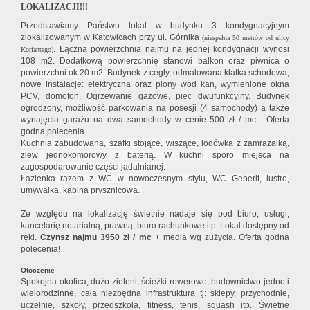
LOKALIZACJI!!!
Przedstawiamy Państwu lokal w budynku 3 kondygnacyjnym
zlokalizowanym w Katowicach przy ul. Górnika
(niespełna 50 metrów od ulicy
. Łączna powierzchnia najmu na jednej kondygnacji wynosi
Korfantego)
108 m2.
Dodatkową powierzchnię stanowi balkon oraz piwnica o
powierzchni ok 20 m2.
Budynek z cegły, odmalowana klatka schodowa,
nowe instalacje: elektryczna oraz piony wod kan, wymienione okna
PCV, domofon. Ogrzewanie gazowe, piec dwufunkcyjny. Budynek
ogrodzony, możliwość parkowania na posesji (4 samochody) a także
wynajęcia garażu na dwa samochody w cenie 500 zł / mc. Oferta
godna polecenia.
Kuchnia zabudowana, szafki stojące, wiszące, lodówka z zamrażalką,
zlew jednokomorowy z baterią. W kuchni sporo miejsca na
zagospodarowanie części jadalnianej.
Łazienka razem z WC w nowoczesnym stylu, WC Geberit, lustro,
umywalka, kabina prysznicowa.
Ze względu na lokalizację świetnie nadaje się pod biuro, usługi,
kancelarię notarialną, prawną, biuro rachunkowe itp. Lokal dostępny od
ręki.
Czynsz najmu 3950 zł / mc
+ media wg zużycia. Oferta godna
polecenia!
Otoczenie
Spokojna okolica, dużo zieleni, ścieżki rowerowe, budownictwo jedno i
wielorodzinne, cała niezbędna infrastruktura tj: sklepy, przychodnie,
uczelnie, szkoły, przedszkola, fitness, tenis, squash itp. Świetne