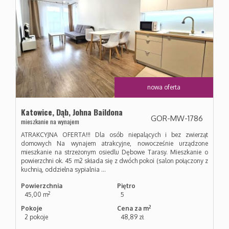
nowa oferta
Katowice,
Dąb,
Johna Baildona
GOR-MW-1786
mieszkanie na wynajem
ATRAKCYJNA OFERTA!!! Dla osób niepalących i bez zwierząt
domowych Na wynajem atrakcyjne, nowocześnie urządzone
mieszkanie na strzeżonym osiedlu Dębowe Tarasy. Mieszkanie o
powierzchni ok. 45 m2 składa się z dwóch pokoi (salon połączony z
kuchnią, oddzielna sypialnia ...
Powierzchnia
Piętro
2
45,00 m
5
2
Pokoje
Cena za m
2 pokoje
48,89 zł