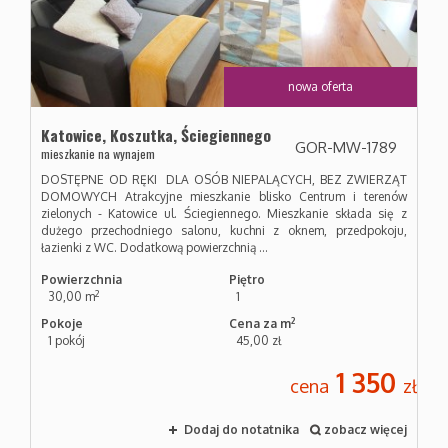
Mieszkan
nowa oferta
Katowice,
Koszutka,
Ściegiennego
Domy
GOR-MW-1789
mieszkanie na wynajem
DOSTĘPNE OD RĘKI DLA OSÓB NIEPALĄCYCH, BEZ ZWIERZĄT
DOMOWYCH Atrakcyjne mieszkanie blisko Centrum i terenów
Działki
zielonych - Katowice ul. Ściegiennego. Mieszkanie składa się z
dużego przechodniego salonu, kuchni z oknem, przedpokoju,
łazienki z WC. Dodatkową powierzchnią ...
Powierzchnia
Piętro
Pozostał
2
30,00 m
1
2
Pokoje
Cena za m
1 pokój
45,00 zł
Usługi
1 350
cena
zł
Kredyty
Dodaj do notatnika
zobacz więcej