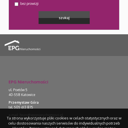
bez prowizji
EPG Nieruchomości
ul. Poetów 5
40-558 Katowice
Przemysław Góra
tel. 505 613 875
e-mail:
biuro@epgnieruchomosci.pl
Ta strona wykorzystuje pliki cookies w celach statystycznych oraz w
www:
www.epgnieruchomosci.pl
celu dostosowania naszych serwisów do indywidualnych potrzeb