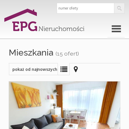
Strona
Mieszkania
(15 ofert)
główna
pokaż od najnowszych
O
firmie
Oferty