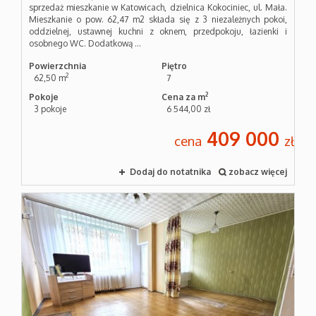
sprzedaż mieszkanie w Katowicach, dzielnica Kokociniec, ul. Mała.
Mieszkanie o pow. 62,47 m2 składa się z 3 niezależnych pokoi,
oddzielnej, ustawnej kuchni z oknem, przedpokoju, łazienki i
osobnego WC. Dodatkową ...
Powierzchnia
Piętro
2
62,50 m
7
2
Pokoje
Cena za m
3 pokoje
6 544,00 zł
409 000
cena
zł
Dodaj do notatnika
zobacz więcej