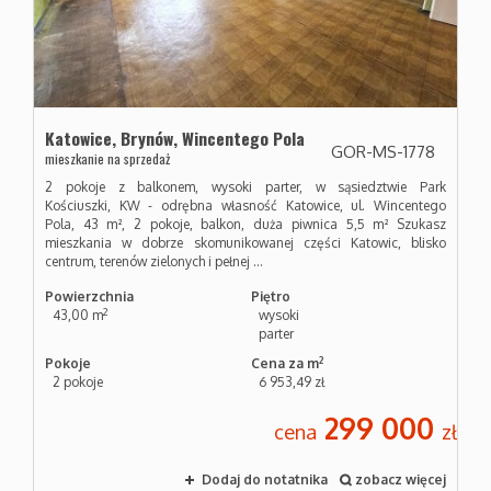
Katowice,
Brynów,
Wincentego Pola
GOR-MS-1778
mieszkanie na sprzedaż
2 pokoje z balkonem, wysoki parter, w sąsiedztwie Park
Kościuszki, KW - odrębna własność Katowice, ul. Wincentego
Pola, 43 m², 2 pokoje, balkon, duża piwnica 5,5 m² Szukasz
mieszkania w dobrze skomunikowanej części Katowic, blisko
centrum, terenów zielonych i pełnej ...
Powierzchnia
Piętro
2
43,00 m
wysoki
parter
2
Pokoje
Cena za m
2 pokoje
6 953,49 zł
299 000
cena
zł
Dodaj do notatnika
zobacz więcej