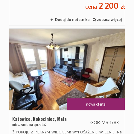
2 200
cena
zł
Dodaj do notatnika
zobacz więcej
nowa oferta
Katowice,
Kokociniec,
Mała
GOR-MS-1783
mieszkanie na sprzedaż
3 POKOJE Z PIĘKNYM WIDOKIEM! WYPOSAŻENIE W CENIE! Na