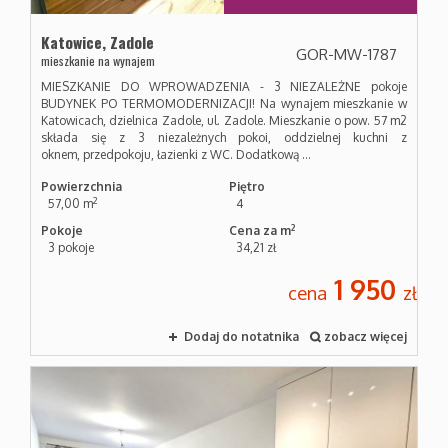
Katowice,
Zadole
GOR-MW-1787
mieszkanie na wynajem
MIESZKANIE DO WPROWADZENIA - 3 NIEZALEŻNE pokoje
BUDYNEK PO TERMOMODERNIZACJI! Na wynajem mieszkanie w
Katowicach, dzielnica Zadole, ul. Zadole. Mieszkanie o pow. 57 m2
składa się z 3 niezależnych pokoi, oddzielnej kuchni z
oknem, przedpokoju, łazienki z WC. Dodatkową ...
Powierzchnia
Piętro
2
57,00 m
4
2
Pokoje
Cena za m
3 pokoje
34,21 zł
1 950
cena
zł
Dodaj do notatnika
zobacz więcej